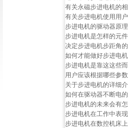
有关永磁步进电机的相
有关步进电机使用用户
步进电机的驱动器原理
步进电机是怎样的元件
决定步进电机步距角的
如何才能做好步进电机
步进电机是靠这这些而
用户应该根据哪些参数
关于步进电机的详细介
如何在驱动器不断电的
步进电机的未来会有怎
步进电机在工作中表现
步进电机在数控机床上