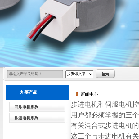
九菱产品
新闻中心
步进电机和伺服电机控
同步电机系列
用户都必须掌握的三个
步进电机系列
有关混合式步进电机的
这三个与步进电机有关