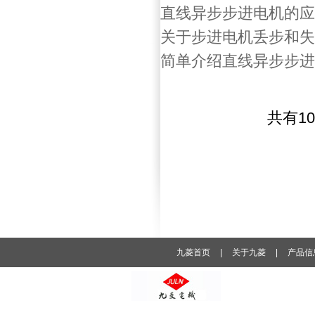
直线异步步进电机的应
关于步进电机丢步和失
简单介绍直线异步步进
共有1
九菱首页
|
关于九菱
|
产品信