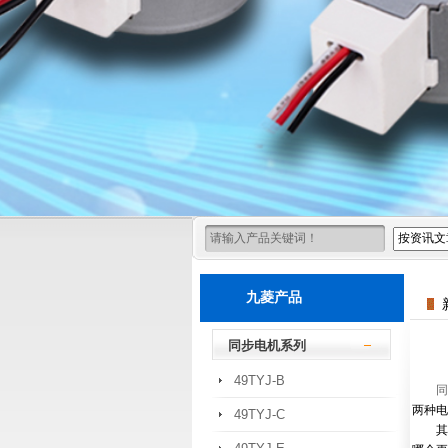
九菱产品
同步电机系列
49TYJ-B
同
两种电
49TYJ-C
其实