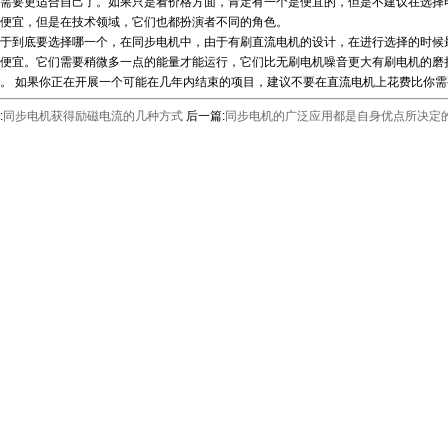
需要更适合自己了。如果只是看价格方面，肯定有一个是便宜的，但是不建议在选择
便宜，但是在技术领域，它们也都扮演者不同的角色。
到底要选择哪一个，在同步电机中，由于有刷直流电机的设计，在进行选择的时候最
便宜。它们需要稍微多一点的能量才能运行，它们比无刷电机噪音更大有刷电机的磨
。 如果你正在开展一个可能在几年内结束的项目，建议不要在直流电机上花费比你需
:
同步电机获得励磁电流的几种方式
后一篇:
同步电机的广泛应用都是自身优点所决定