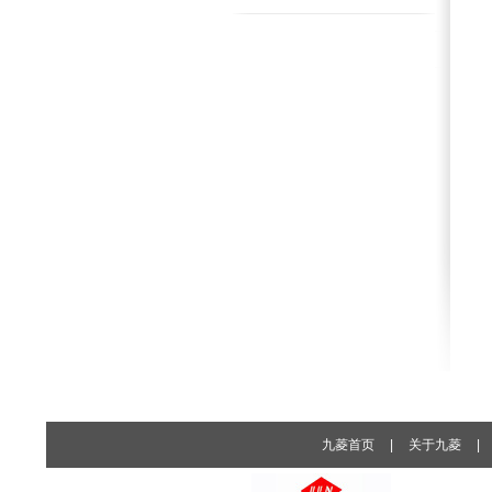
九菱首页
|
关于九菱
|