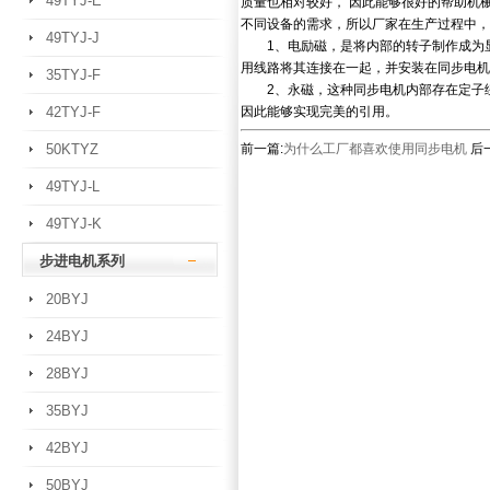
49TYJ-E
质量也相对较好， 因此能够很好的帮助机
不同设备的需求，所以厂家在生产过程中，
49TYJ-J
1、电励磁，是将内部的转子制作成为显
用线路将其连接在一起，并安装在同步电机
35TYJ-F
2、永磁，这种同步电机内部存在定子绕
42TYJ-F
因此能够实现完美的引用。
50KTYZ
前一篇:
为什么工厂都喜欢使用同步电机
后一
49TYJ-L
49TYJ-K
步进电机系列
20BYJ
24BYJ
28BYJ
35BYJ
42BYJ
50BYJ