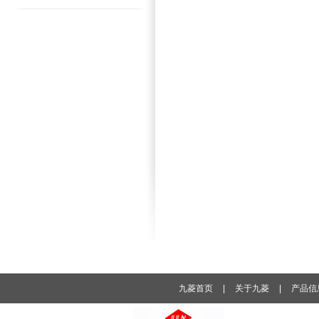
九菱首页
|
关于九菱
|
产品信