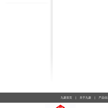
九菱首页
|
关于九菱
|
产品信