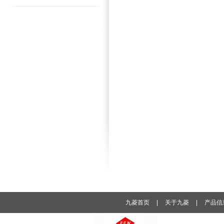
九菱首页
|
关于九菱
|
产品信