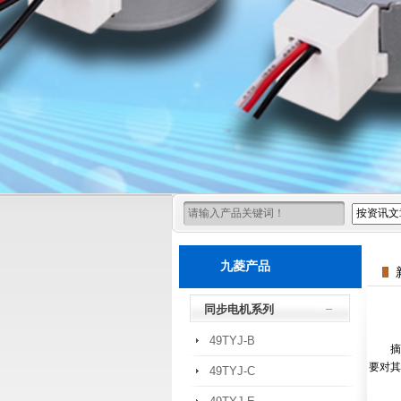
九菱产品
同步电机系列
49TYJ-B
摘
要对
49TYJ-C