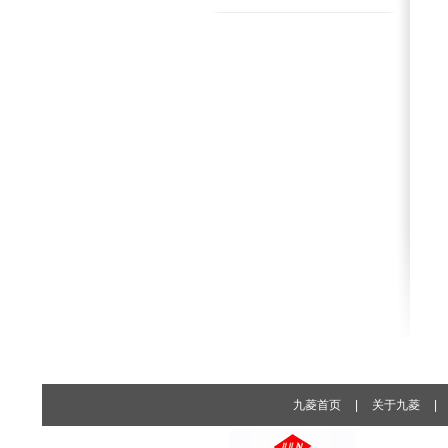
九菱首页
|
关于九菱
|