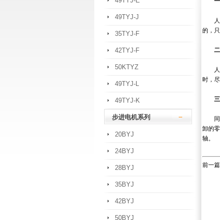
49TYJ-E
一、
49TYJ-J
人们
的，只
35TYJ-F
42TYJ-F
二、
50KTYZ
人们
时，尽
49TYJ-L
三、
49TYJ-K
步进电机系列
同步
卸的零
20BYJ
轴。
24BYJ
前一篇
28BYJ
35BYJ
42BYJ
50BYJ