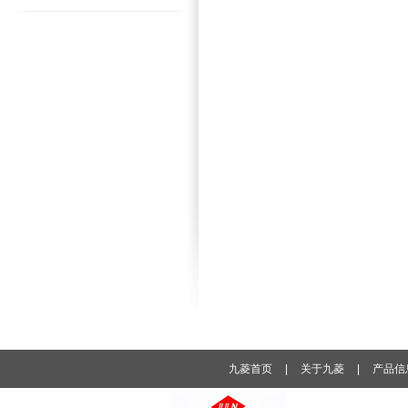
九菱首页
|
关于九菱
|
产品信