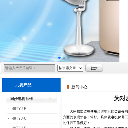
九菱产品
新闻中心
为对
同步电机系列
49TYJ-B
大家都知道在使用
步进电机
这类设备的
方面的表现才会非常好。具体就电机保养工
49TYJ-C
的保养工作做好：