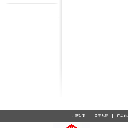
九菱首页
|
关于九菱
|
产品信