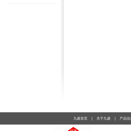
九菱首页
|
关于九菱
|
产品信