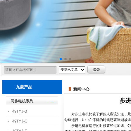
九菱产品
新闻中心
步
同步电机系列
49TYJ-B
对
步进电机
比较了解的人应该知道，此
匀速运行，UI中在停机的时候还要逐渐减
49TYJ-C
步进电机在运行的时候要经过加速、匀速