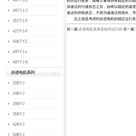
49TYJ-E
的而运行效果，能够尽量保持有稳定的功能
加速达到匀速状态之后，始终以稳定的速度
49TYJ-J
速达到停机状态，不因为减速过程很长，导
总之就是考虑到步进电机的稳定运行及可
35TYJ-F
前一篇:
步进电机具体是如何运行的
后一篇:
42TYJ-F
50KTYZ
49TYJ-L
49TYJ-K
步进电机系列
20BYJ
24BYJ
28BYJ
35BYJ
42BYJ
50BYJ