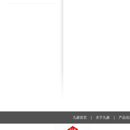
九菱首页
|
关于九菱
|
产品信