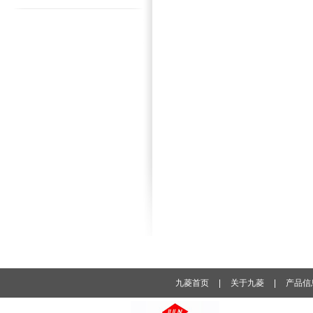
九菱首页
|
关于九菱
|
产品信