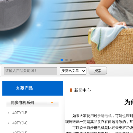
九菱产品
新闻中心
为
同步电机系列
49TYJ-B
如果大家使用过
步进电机
，可能也遇到
现烧毁就一定是其品质存在问题导致的，甚
49TYJ-C
可以说当前步进电机是比过去更容易烧毁