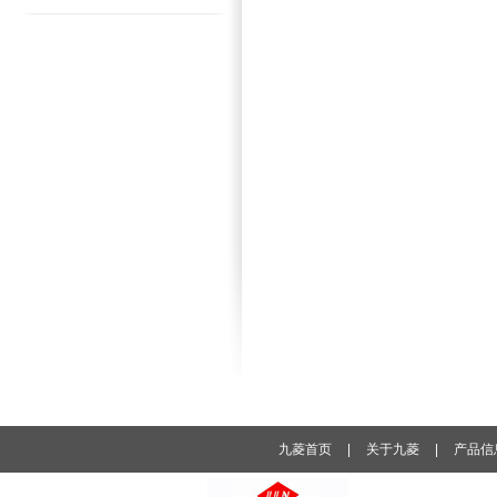
九菱首页
|
关于九菱
|
产品信