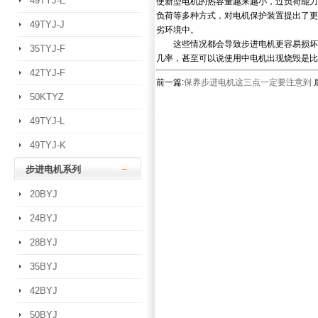
49TYJ-E
使新型电机的热容量越来越小，过负荷能力
负荷等多种方式，对电机保护装置提出了更
49TYJ-J
劣环境中。
这些情况都会导致步进电机更容易损坏，
35TYJ-F
几率，甚至可以说使用中电机出现烧毁是比
42TYJ-F
前一篇:
保养步进电机这三点一定要注意到
50KTYZ
49TYJ-L
49TYJ-K
步进电机系列
20BYJ
24BYJ
28BYJ
35BYJ
42BYJ
50BYJ