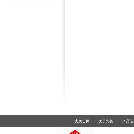
九菱首页
|
关于九菱
|
产品信