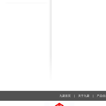
九菱首页
|
关于九菱
|
产品信