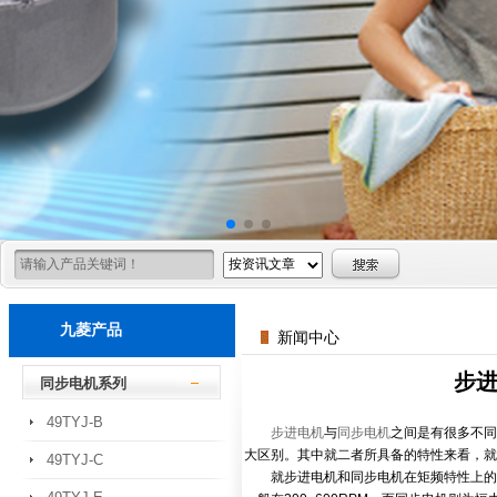
九菱产品
新闻中心
步
同步电机系列
49TYJ-B
步进电机
与
同步电机
之间是有很多不同
大区别。其中就二者所具备的特性来看，就
49TYJ-C
就步进电机和同步电机在矩频特性上的区