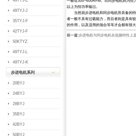
49TYJ-E
一般在300~600RPM。而同步电机则为恒
以上为恒功率输岀。
49TYJ-J
当然就步进电机和同步电机所具备的特性
者一般不具有过载能力，而后者则是具有较
35TYJ-F
的作用，以及适用的场合等等才会都有很大
42TYJ-F
前一篇:
步进电机与同步电机在低频特性上
50KTYZ
49TYJ-L
49TYJ-K
步进电机系列
20BYJ
24BYJ
28BYJ
35BYJ
42BYJ
50BYJ