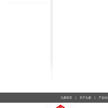
九菱首页
|
关于九菱
|
产品信