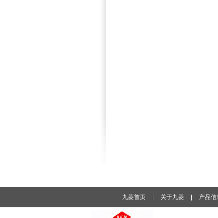
九菱首页
|
关于九菱
|
产品信