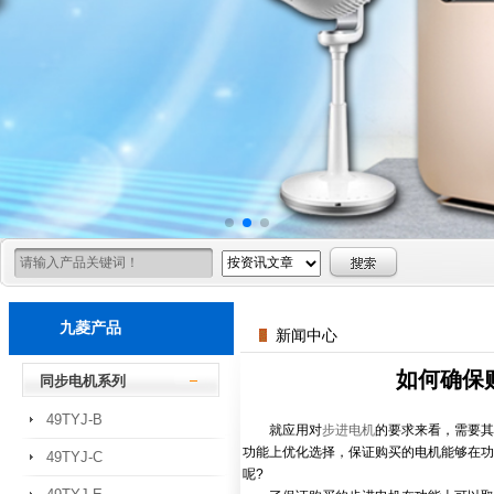
九菱产品
新闻中心
如何确保
同步电机系列
49TYJ-B
就应用对
步进电机
的要求来看，需要其
功能上优化选择，保证购买的电机能够在功
49TYJ-C
呢?