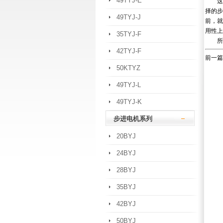
49TYJ-E
这是
择的步
49TYJ-J
前，就
用性上
35TYJ-F
所以
42TYJ-F
前一篇
50KTYZ
49TYJ-L
49TYJ-K
步进电机系列
20BYJ
24BYJ
28BYJ
35BYJ
42BYJ
50BYJ