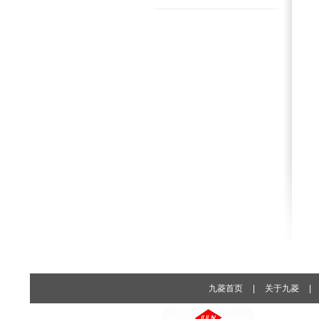
九菱首页
|
关于九菱
|