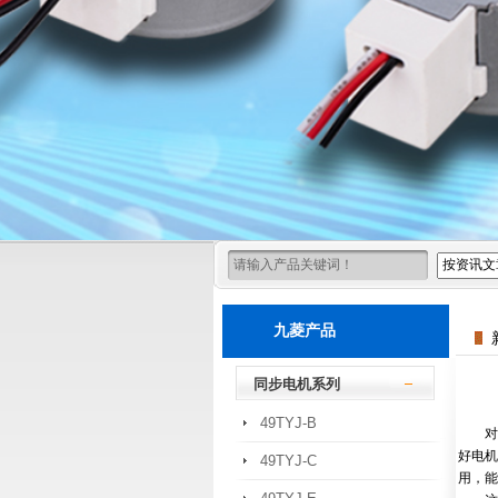
九菱产品
同步电机系列
49TYJ-B
对于
好电机
49TYJ-C
用，能