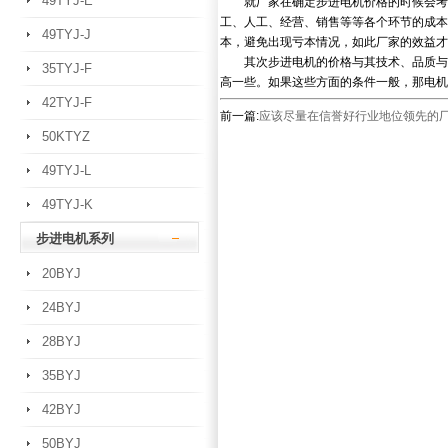
49TYJ-E
就厂家在确定步进电机价格的时候会考虑
工、人工、经营、销售等等各个环节的成本
49TYJ-J
本，避免出现亏本情况，如此厂家的效益才
其次步进电机的价格与其技术、品质与功
35TYJ-F
高一些。如果这些方面的条件一般，那电机
42TYJ-F
前一篇:
应该尽量在信誉好行业地位领先的
50KTYZ
49TYJ-L
49TYJ-K
步进电机系列
20BYJ
24BYJ
28BYJ
35BYJ
42BYJ
50BYJ