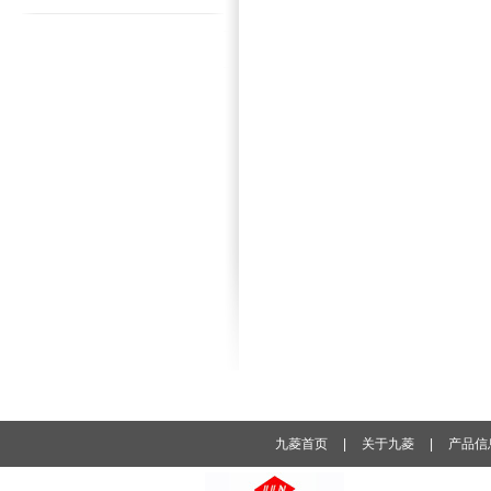
九菱首页
|
关于九菱
|
产品信