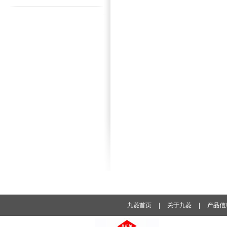
九菱首页
|
关于九菱
|
产品信