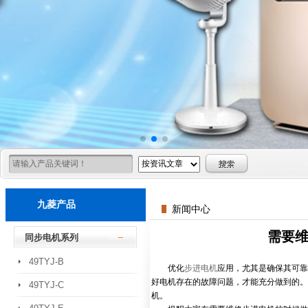
九菱产品
新闻中心
需要
同步电机系列
49TYJ-B
优化
步进电机
应用，尤其是确保其可靠
好电机存在的故障问题，才能充分做到的。
49TYJ-C
机。