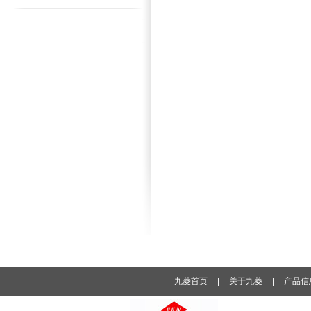
九菱首页
|
关于九菱
|
产品信