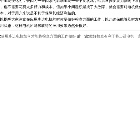
中出现变化的，会因为一些因素的影响出现一些不良状况，然后逐步发展为影响正常
，也不需要花费太多精力和成本。但如果小问题积聚成了大故障，就会需要对电机做
本，对于用户来说是不利于保障其经济利益的。
提醒大家注意在应用步进电机的时候要做好检查方面的工作，以此确保能够及时发现
用状态，这样电机所能够取得的应用效果必然会很好。
:
使用步进电机如何才能将检查方面的工作做好
后一篇:
做好检查有利于将步进电机一