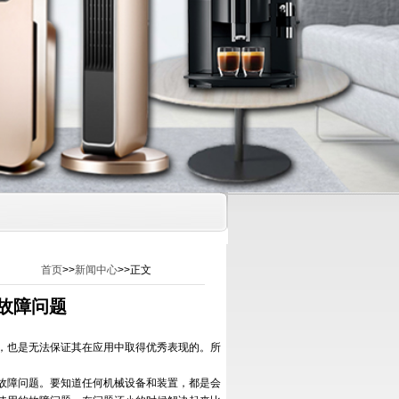
首页
>>
新闻中心
>>正文
故障问题
，也是无法保证其在应用中取得优秀表现的。所
障问题。要知道任何机械设备和装置，都是会