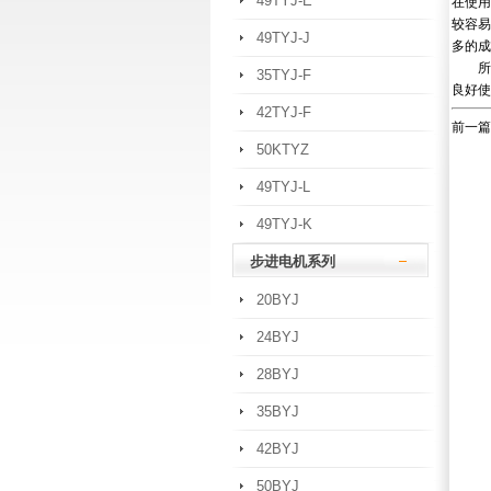
49TYJ-E
在使用
较容易
49TYJ-J
多的成
所以
35TYJ-F
良好使
42TYJ-F
前一篇
50KTYZ
49TYJ-L
49TYJ-K
步进电机系列
20BYJ
24BYJ
28BYJ
35BYJ
42BYJ
50BYJ