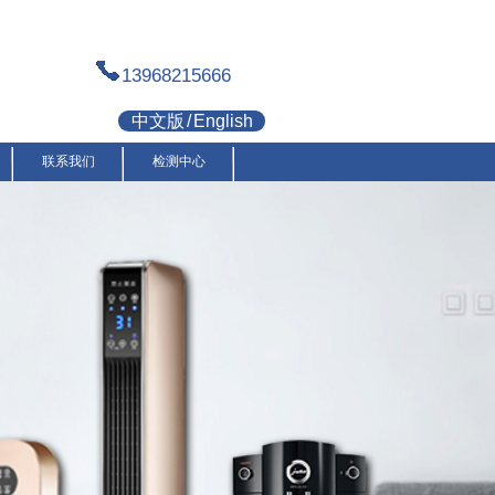
13968215666
中文版
/
English
联系我们
检测中心