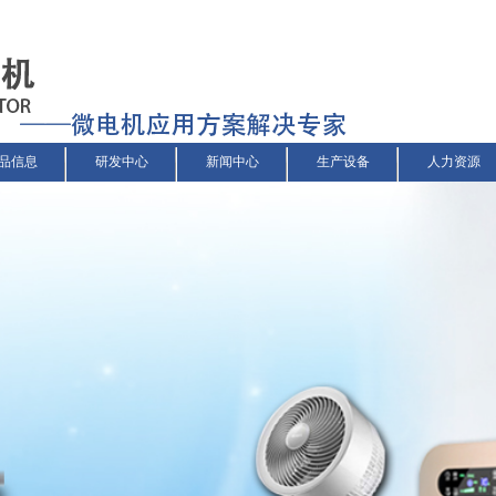
品信息
研发中心
新闻中心
生产设备
人力资源