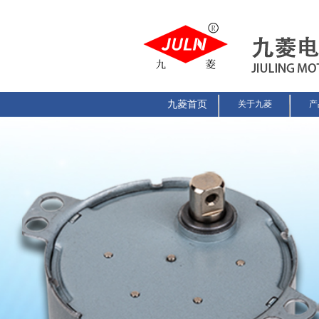
九菱首页
关于九菱
产