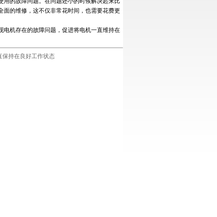
使用的故障问题。在问题还小的时候解决起来比
全面的维修，这不仅非常花时间，也需要花费更
电机存在的故障问题，促进将电机一直维持在
直保持在良好工作状态