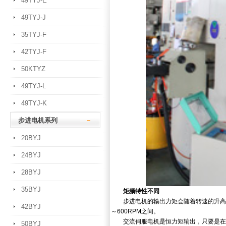
49TYJ-E
49TYJ-J
35TYJ-F
42TYJ-F
50KTYZ
49TYJ-L
49TYJ-K
步进电机系列
20BYJ
24BYJ
28BYJ
35BYJ
矩频特性不同
步进电机的输出力矩会随着转速的升高而
42BYJ
～600RPM之间。
交流伺服电机是恒力矩输出，只要是在20
50BYJ