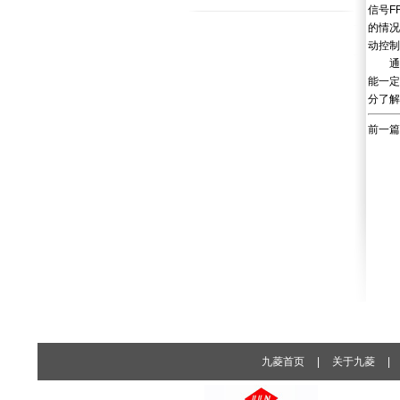
信号F
的情况
动控制
通过
能一定
分了解
前一篇
九菱首页
|
关于九菱
|