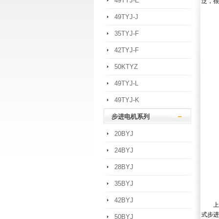
49TYJ-E
泛，很
49TYJ-J
35TYJ-F
42TYJ-F
50KTYZ
49TYJ-L
49TYJ-K
步进电机系列
20BYJ
24BYJ
28BYJ
35BYJ
42BYJ
上述
式步进
50BYJ