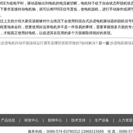
REE为低电平时，驱动器输出到电机的电流被切断，电机转子处于自由状态即脱机状
下要求直接转动电机轴，就可以将FREE信号置低，使电机脱机，进行手动操作或调节
。
上文的介绍大家应该能够对什么情况下会使用到混合式步进电机驱动器的脱机信号F
程度地体会到，想要使用好这类电机并不是一件容易的事情，需要掌握很多方面的专
，才能真正使用好电机，以促进其在应用的多个方面都取得很好的表现。
:
步进电机抖动不能连续运行通常是哪些原因导致的?如何解决?
后一篇:
步进电机驱动
产品信息
|
研发中心
|
新闻中心
|
技术支持
|
生产设备
|
人力资源
服务热线： 0086-574-63780312 13968215666 传 真：0086-5