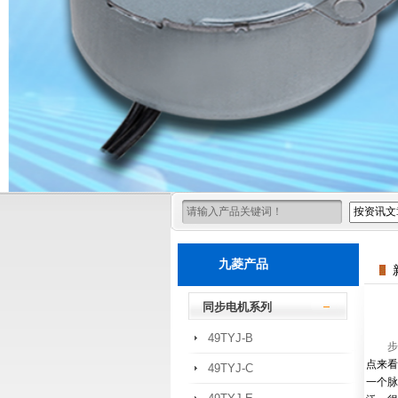
九菱产品
同步电机系列
49TYJ-B
步
点来看
49TYJ-C
一个脉