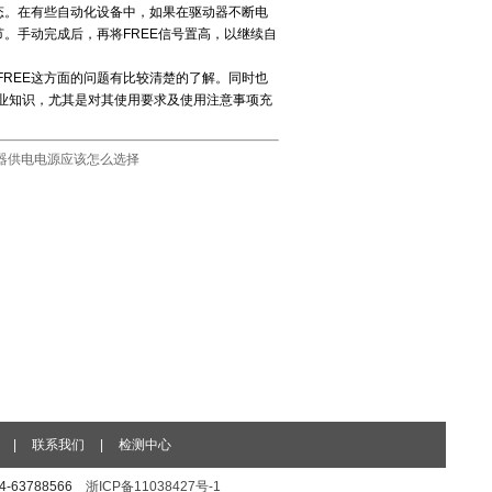
态。在有些自动化设备中，如果在驱动器不断电
。手动完成后，再将FREE信号置高，以继续自
REE这方面的问题有比较清楚的了解。同时也
业知识，尤其是对其使用要求及使用注意事项充
器供电电源应该怎么选择
|
联系我们
|
检测中心
74-63788566
浙ICP备11038427号-1