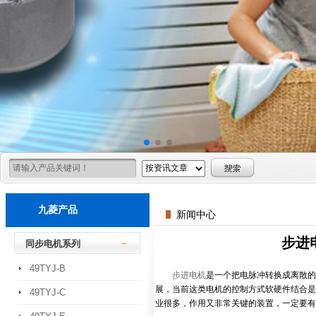
九菱产品
新闻中心
步进
同步电机系列
49TYJ-B
步进电机
是一个把电脉冲转换成离散的
展，当前这类电机的控制方式软硬件结合是
49TYJ-C
业很多，作用又非常关键的装置，一定要有