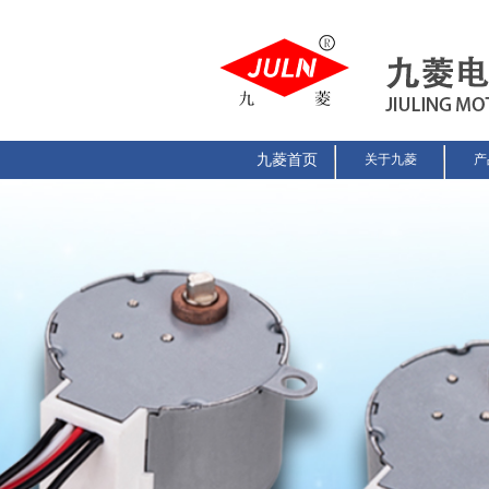
九菱首页
关于九菱
产