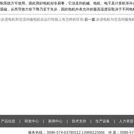
制系统方可使用。因此用好电机却非易事，它涉及到机械、电机、电子及计算机等许
退磁，从而导致力矩下降乃至于失步，因此电机外表允许的最高温度应取决于不同电
:
步进电机和交流伺服电机在运行性能上有怎样的区别
后一篇:
步进电机与交流伺服电
产品信息
|
研发中心
|
新闻中心
|
技术支持
|
生产设备
|
人力资源
服务热线： 0086-574-63780312 13968215666 传 真：0086-5