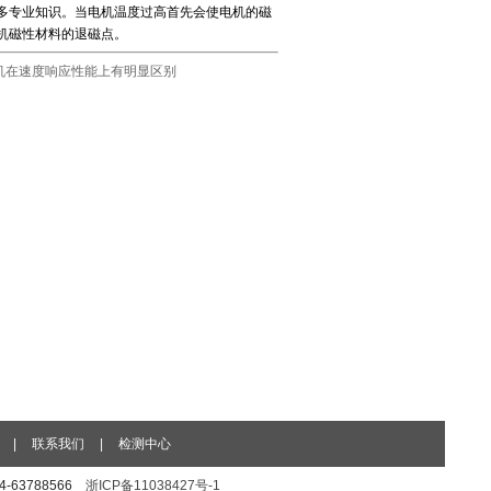
多专业知识。当电机温度过高首先会使电机的磁
机磁性材料的退磁点。
机在速度响应性能上有明显区别
|
联系我们
|
检测中心
74-63788566
浙ICP备11038427号-1