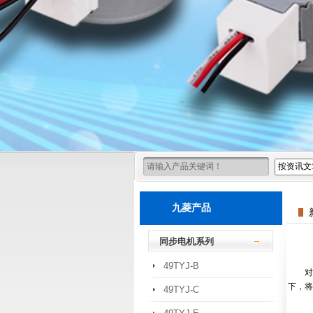
九菱产品
同步电机系列
49TYJ-B
对于
下，将
49TYJ-C