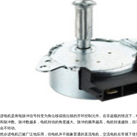
电机是将电脉冲信号转变为角位移或线位移的开环控制元件。在非超载的情况下，电
和脉冲数。脉冲数越多，电机转动的角度越大。脉冲的频率越高，电机转速越快，但
会不转动。
步进电机已被广泛地应用，但电机并不能象普通的直流电机，交流电机在常规下使用