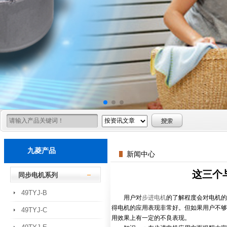
九菱产品
新闻中心
这三个
同步电机系列
49TYJ-B
用户对
步进电机
的了解程度会对电机的
得电机的应用表现非常好。但如果用户不够
49TYJ-C
用效果上有一定的不良表现。