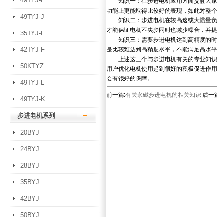
49TYJ-E
知识一：在步进电机应用方面提醒大家注
功能上更能取得比较好的表现，如此对整个
49TYJ-J
知识二：步进电机在较高速或大惯量负载
才能保证电机不失步同时也减少噪音，并提
35TYJ-F
知识三：需要步进电机达到高精度的时候
42TYJ-F
是比较难达到高精度水平，不能满足高水平
上述这三个与步进电机有关的专业知识用
50KTYZ
用户优化电机使用起到很好的积极促进作用
会有很好的保障。
49TYJ-L
前一篇:
有关永磁步进电机的相关知识
后一篇
49TYJ-K
步进电机系列
20BYJ
24BYJ
28BYJ
35BYJ
42BYJ
50BYJ