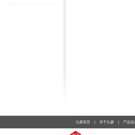
九菱首页
|
关于九菱
|
产品信