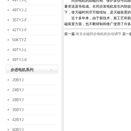
49TYJ-E
同步电机的励磁控制、保护及信号回路由
量变送器等组成。在同步发电机发生内部故
49TYJ-J
下，使灭磁时间尽可能缩短，是灭磁装置的
近十多年来，由于新技术，新工艺和新器
35TYJ-F
磁装置方面，也不断研制和推广使用了许多
42TYJ-F
前一篇:
有关永磁同步电机的自动调节
后一篇
50KTYZ
49TYJ-L
49TYJ-K
步进电机系列
20BYJ
24BYJ
28BYJ
35BYJ
42BYJ
50BYJ