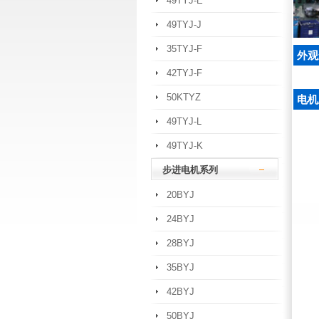
49TYJ-E
49TYJ-J
35TYJ-F
外观
42TYJ-F
50KTYZ
电机
49TYJ-L
49TYJ-K
步进电机系列
20BYJ
24BYJ
28BYJ
35BYJ
42BYJ
50BYJ